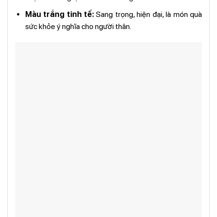
Màu trắng tinh tế:
Sang trọng, hiện đại, là món quà
sức khỏe ý nghĩa cho người thân.