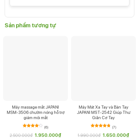
Sản phẩm tương tự
Máy massage mắt JAPANI
Máy Mát Xa Tay và Bàn Tay
MSM-3506 chườm nóng hỗ trợ
JAPANI MST-2542 Giúp Thư
giảm mỏi mắt
Giãn Cơ Tay
(6)
(7)
Được
Được xếp
Giá
1.950.000
₫
Giá
Giá
1.650.000
₫
Giá
2.500.000
₫
1.990.000
₫
xếp hạng
hạng
4.71
gốc
hiện
gốc
hiện