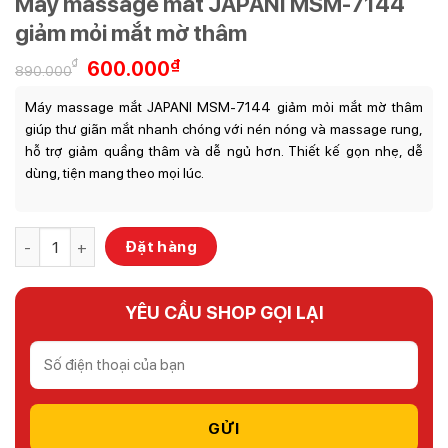
Máy massage mắt JAPANI MSM-7144
giảm mỏi mắt mờ thâm
₫
Giá
600.000
₫
Giá
890.000
gốc
hiện
là:
tại
Máy massage mắt JAPANI MSM-7144 giảm mỏi mắt mờ thâm
890.000₫.
là:
600.000₫.
giúp thư giãn mắt nhanh chóng với nén nóng và massage rung,
hỗ trợ giảm quầng thâm và dễ ngủ hơn. Thiết kế gọn nhẹ, dễ
dùng, tiện mang theo mọi lúc.
Số lượng
Đặt hàng
YÊU CẦU SHOP GỌI LẠI