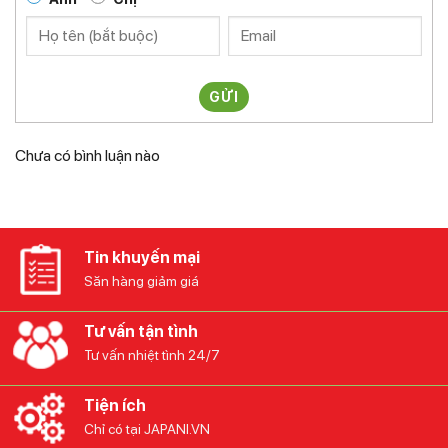
GỬI
Chưa có bình luận nào
Tin khuyến mại
Săn hàng giảm giá
Tư vấn tận tình
Tư vấn nhiệt tình 24/7
Tiện ích
Chỉ có tại JAPANI.VN