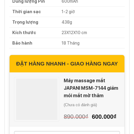
Dung lượng Pin
600mAh
Thời gian sạc
1-2 giờ
Trọng lượng
438g
Kích thước
23X12X10 cm
Bảo hành
18 Tháng
ĐẶT HÀNG NHANH - GIAO HÀNG NGAY
Máy massage mắt
JAPANI MSM-7144 giảm
mỏi mắt mờ thâm
(Chưa có đánh giá)
Giá
Giá
890.000
₫
600.000
₫
gốc
hiện