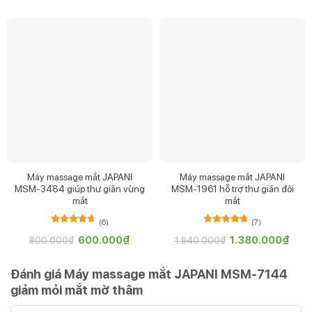
4.17
5
5 sao
là:
tại
là:
tại
sao
2.500.000₫.
là:
1.990.000₫.
là:
1.950.000₫.
1.65
Máy massage mắt JAPANI
Máy massage mắt JAPANI
MSM-3484 giúp thư giãn vùng
MSM-1961 hỗ trợ thư giãn đôi
mắt
mắt
(6)
(7)
Được xếp
Được xếp
Giá
600.000
₫
Giá
Giá
1.380.000
₫
Giá
800.000
₫
1.840.000
₫
hạng
4.67
hạng
4.71
gốc
hiện
gốc
hiện
5 sao
5 sao
là:
tại
là:
tại
800.000₫.
là:
1.840.000₫.
là:
Đánh giá Máy massage mắt JAPANI MSM-7144
600.000₫.
1.38
giảm mỏi mắt mờ thâm