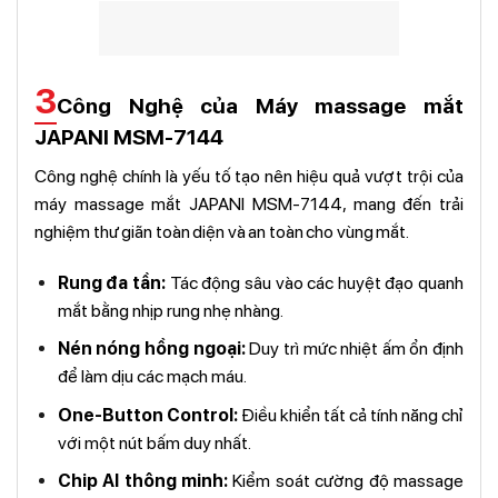
3
Công Nghệ của Máy massage mắt
JAPANI MSM-7144
Công nghệ chính là yếu tố tạo nên hiệu quả vượt trội của
máy massage mắt JAPANI MSM-7144, mang đến trải
nghiệm thư giãn toàn diện và an toàn cho vùng mắt.
Rung đa tần:
Tác động sâu vào các huyệt đạo quanh
mắt bằng nhịp rung nhẹ nhàng.
Nén nóng hồng ngoại:
Duy trì mức nhiệt ấm ổn định
để làm dịu các mạch máu.
One-Button Control:
Điều khiển tất cả tính năng chỉ
với một nút bấm duy nhất.
Chip AI thông minh:
Kiểm soát cường độ massage