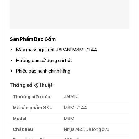
Sản Phẩm Bao Gồm
Máy massage mắt JAPANI MSM-7144
Hướng dẫn sử dụng chi tiết
Phiếu bảo hành chính hãng
Thông số kỹ thuật
Thương hiệu của Việt Nam
JAPANI
Mã sản phẩm SKU
MSM-7144
Model
MSM
Chất liệu
Nhựa ABS, Da lông cừu