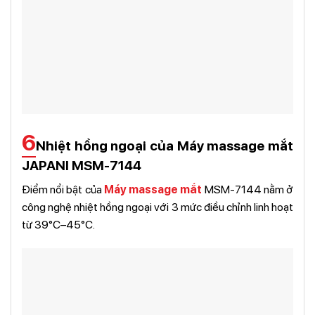
6
Nhiệt hồng ngoại của Máy massage mắt
JAPANI MSM-7144
Điểm nổi bật của
Máy massage mắt
MSM-7144 nằm ở
công nghệ nhiệt hồng ngoại với 3 mức điều chỉnh linh hoạt
từ 39°C–45°C.