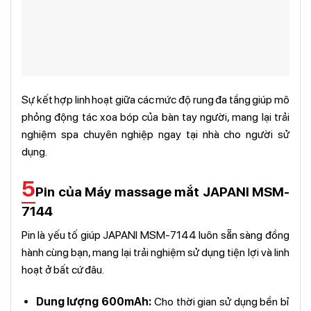
Sự kết hợp linh hoạt giữa các mức độ rung đa tầng giúp mô
phỏng động tác xoa bóp của bàn tay người, mang lại trải
nghiệm spa chuyên nghiệp ngay tại nhà cho người sử
dụng.
5
Pin của Máy massage mắt JAPANI MSM-
7144
Pin là yếu tố giúp JAPANI MSM-7144 luôn sẵn sàng đồng
hành cùng bạn, mang lại trải nghiệm sử dụng tiện lợi và linh
hoạt ở bất cứ đâu.
Dung lượng 600mAh:
Cho thời gian sử dụng bền bỉ